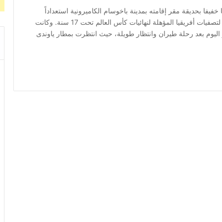
17 سنة لكرة القدم مرانا خفيفا بحديقة مقر إقامته بمدينة باخوسام الكاميرونية استعداداً
لملاقاة المنتخب الكاميروني السبت المقبل فى لقاء العودة لتصفيات أفريقيا المؤهلة لنهائيات كأس العالم تحت 17 سنة. وكانت
اليوم بعد رحلة طيران وانتظار طويلة، حيث انتظرت بمطار ياوندى