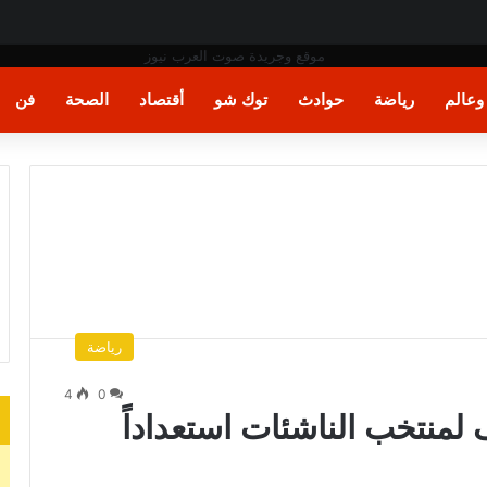
فن المكرامية بمدينة حلوان بالقاهرة
عالم
رياضة
حوادث
توك شو
أقتصاد
الصحة
فن
رياضة
4
0
لمنتخب الناشئات استعداداً