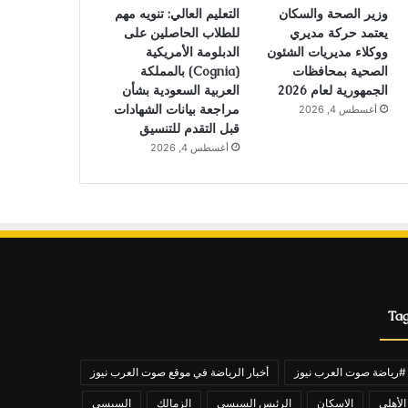
وزير الصحة والسكان
التعليم العالي: تنويه مهم
يعتمد حركة مديري
للطلاب الحاصلين على
ووكلاء مديريات الشئون
الدبلومة الأمريكية
الصحية بمحافظات
(Cognia) بالمملكة
الجمهورية لعام 2026
العربية السعودية بشأن
مراجعة بيانات الشهادات
أغسطس 4, 2026
قبل التقدم للتنسيق
أغسطس 4, 2026
Ta
#رياضة صوت العرب نيوز
أخبار الرياضة في موقع صوت العرب نيوز
الأهلي
الاسكان
الرئيس السيسي
الزمالك
السيسي