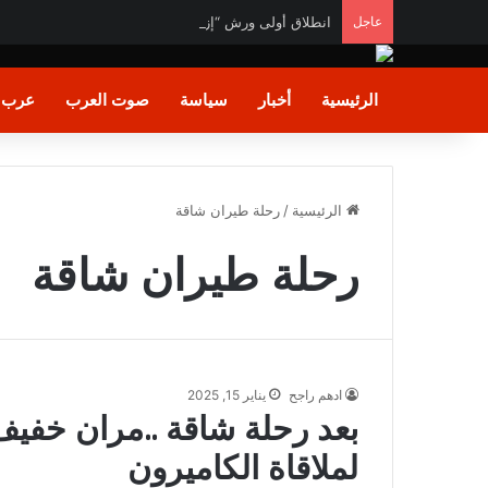
عاجل
انطلاق أولى ورش “إزهار” لتأهيل المرأة لسوق العمل في 
الرئيسية
أخبار
سياسة
صوت العرب
عرب و
الرئيسية
/
رحلة طيران شاقة
رحلة طيران شاقة
ادهم راجح
يناير 15, 2025
بعد رحلة شاقة ..مران خفيف 
لملاقاة الكاميرون