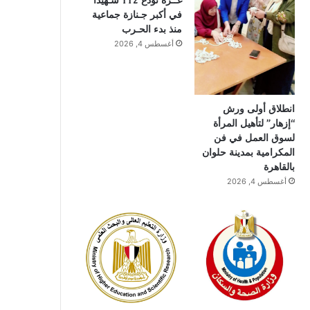
غــزة تودع 112 شـهيدًا
في أكبر جـنازة جماعية
منذ بدء الحـرب
أغسطس 4, 2026
انطلاق أولى ورش
“إزهار” لتأهيل المرأة
لسوق العمل في فن
المكرامية بمدينة حلوان
بالقاهرة
أغسطس 4, 2026