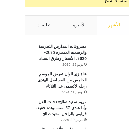
القالب > الدمج
الأشهر
الأخيرة
تعليقات
مصروفات المدارس التجريبية
والرسمية المتميزة 2025-
2026.. الأسعار وطرق السداد
يونيو 25, 2025
قناة زى الوان تعرض الموسم
الخامس من المسلسل الهندى
رحله لاكشمي غدا الثلاثاء
نوفمبر 11, 2024
مريم سعيد صالح: دخلت الفن
وأنا عندي 37 سنة.. وهذه حقيقة
قرابتي بالراحل سعيد صالح
مارس 20, 2024