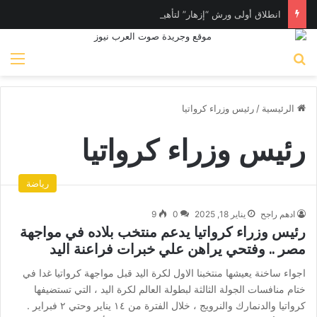
انطلاق أولى ورش “إزهار” لتأهيل المرأة لسوق العمل في فن المكرامية بمدينة حلوان بالقاهرة
بحث عن
الق
الرئيسية
/
رئيس وزراء كرواتيا
رئيس وزراء كرواتيا
رياضة
ادهم راجح
يناير 18, 2025
0
9
رئيس وزراء كرواتيا يدعم منتخب بلاده في مواجهة
مصر .. وفتحي يراهن علي خبرات فراعنة اليد
اجواء ساخنة يعيشها منتخبنا الاول لكرة اليد قبل مواجهة كرواتيا غدا في
ختام منافسات الجولة الثالثة لبطولة العالم لكرة اليد ، التي تستضيفها
كرواتيا والدنمارك والنرويج ، خلال الفترة من ١٤ يناير وحتي ٢ فبراير .