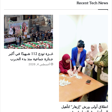
Recent Tech News
غــزة تودع 112 شـهيدًا في أكبر
جـنازة جماعية منذ بدء الحـرب
أغسطس 4, 2026
انطلاق أولى ورش “إزهار” لتأهيل
المرأة لسوق العمل في فن