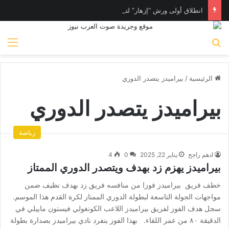
انطلاق أولى ورش “إزهار” لتأهيل المرأة لسوق العمل في فن المكرامية بمدينة حلوان بالقاهرة
بحث عن
الق
الرئيسية
/
بيراميدز يتصدر الدوري
بيراميدز يتصدر الدوري
رياضة
ادهم راجح
يناير 22, 2025
0
4
بيراميدز يهزم زد بهدف ويتصدر الدوري الممتاز
خطف فريق بيراميدز فوزا من منافسه فريق زد بهدف نظيف ضمن
مواجهات الجولة التاسعة لبطولة الدوري الممتاز لكرة القدم هذا الموسم.
سجل هدف الفوز لفريق بيراميدز اللاعب الكونغولي فيستون ماييلي في
الدقيقة ٨٠ من عمر اللقاء. بهذا الفوز ينفرد نادي بيراميدز بصدارة بطولة