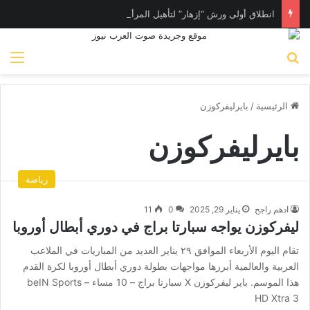
انطلاق أولى ورش “إزهار” لتأهيل المرأة لسوق العمل في فن المكرامية بمدينة حلوان بالقاهرة
بحث عن
الق
الرئيسية
/
بايرليفركوزن
بايرليفركوزن
رياضة
ادهم راجح
يناير 29, 2025
0
11
ليفركوزن يواجه سبارتا براج في دوري أبطال أوروبا
تقام اليوم الأربعاء الموافق ٢٩ يناير العديد من المباريات في الملاعب
العربية والعالمية أبرزها مواجهات بطولة دوري أبطال أوروبا لكرة القدم
هذا الموسم. باير ليفركوزن X سبارتا براج – 10 مساء – beIN Sports
HD Xtra 3