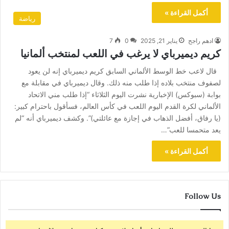
أكمل القراءة »
رياضة
ادهم راجح
يناير 21, 2025
0
7
كريم ديميرباي لا يرغب في اللعب لمنتخب ألمانيا
قال لاعب خط الوسط الألماني السابق كريم ديميرباي إنه لن يعود
لصفوف منتخب بلاده إذا طلب منه ذلك. وقال ديميرباي في مقابلة مع
بوابة (سبوكس) الإخبارية نشرت اليوم الثلاثاء “إذا طلب مني الاتحاد
الألماني لكرة القدم اليوم اللعب في كأس العالم، فسأقول باحترام كبير:
(يا رفاق، أفضل الذهاب في إجازة مع عائلتي)”. وكشف ديميرباي أنه “لم
يعد متحمسا للعب”…
أكمل القراءة »
Follow Us