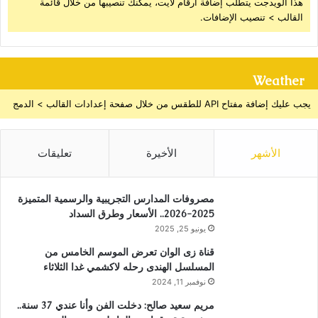
هذا الويدجت يتطلب إضافة أرقام لايت، يمكنك تنصيبها من خلال قائمة
القالب > تنصيب الإضافات.
Weather
يجب عليك إضافة مفتاح API للطقس من خلال صفحة إعدادات القالب > الدمج
الأشهر
الأخيرة
تعليقات
مصروفات المدارس التجريبية والرسمية المتميزة
2025-2026.. الأسعار وطرق السداد
يونيو 25, 2025
قناة زى الوان تعرض الموسم الخامس من
المسلسل الهندى رحله لاكشمي غدا الثلاثاء
نوفمبر 11, 2024
مريم سعيد صالح: دخلت الفن وأنا عندي 37 سنة..