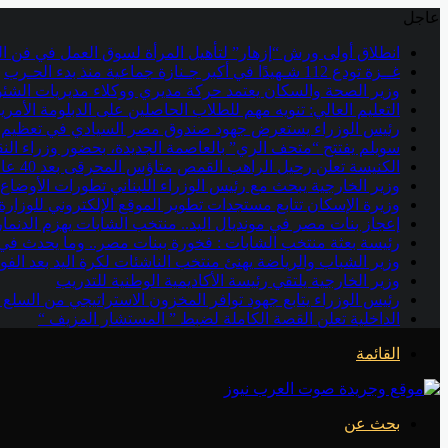
عاجل
انطلاق أولى ورش “إزهار” لتأهيل المرأة لسوق العمل في فن الم
غــزة تودع 112 شـهيدًا في أكبر جـنازة جماعية منذ بدء الحـرب
وزير الصحة والسكان يعتمد حركة مديري ووكلاء مديريات الشئون 
التعليم العالي: تنويه مهم للطلاب الحاصلين على الدبلومة الأمريكية (Cognia) بالمملكة العربية السعودية بشأن مراجعة بيانات الشهادات قبل التق
رئيس الوزراء يستعرض جهود صندوق مصر السيادي في تعظيم ا
سويلم يفتتح “متحف الري” بالعاصمة الجديدة، بحضور وزراء النقل
الكنيسة تعلن رحيل الراهب القمص متاؤس المحرقى بعد 40 عاما فى الحياة الرهبانية
وزير الخارجية يبحث مع رئيس الوزراء اللبناني تطورات الأوضاع 
وزيرة الإسكان تتابع مستجدات تطوير الموقع الإلكتروني للوزار
إعجاز بنات مصر في مونديال اليد.. منتخب الشابات يهزم الدنمار
رئيسة بعثة منتخب الشابات : فخورة ببنات مصر.. وما يحدث في م
وزير الشباب والرياضة يهنئ منتخب الناشئات لكرة اليد بعد الفوز
وزير الخارجية يلتقي رئيسة الأكاديمية الوطنية للتدريب
رئيس الوزراء يتابع جهود توافر المخزون الاستراتيجي من السلع 
الداخلية تعلن القصة الكاملة لضبط ” المستشار المزيف “
القائمة
بحث عن