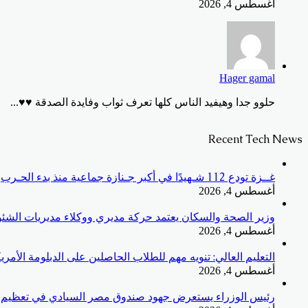
أغسطس 4, 2026
Hager gamal
حلوو جدا وهيفيد الناس كلها تعرف ثواب وفايدة الصدقة ♥️♥️...
Recent Tech News
غــزة تودع 112 شـهيدًا في أكبر جـنازة جماعية منذ بدء الحـرب
أغسطس 4, 2026
وزير الصحة والسكان يعتمد حركة مديري ووكلاء مديريات الشئون 
أغسطس 4, 2026
التعليم العالي: تنويه مهم للطلاب الحاصلين على الدبلومة الأمريكية (Cognia) بالمملكة العربية السعودية بشأن مراجعة بيانات الشهادات قبل التق
أغسطس 4, 2026
رئيس الوزراء يستعرض جهود صندوق مصر السيادي في تعظيم ا