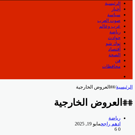
الرئيسية
أخبار
سياسة
صوت العرب
عرب وعالم
رياضة
حوادث
توك شو
أقتصاد
الصحة
فن
محافظات
الرئيسية
/
##العروض الخارجية
##العروض الخارجية
رياضة
ادهم راجح
مايو 19, 2025
6
0