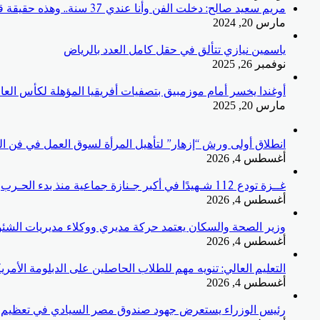
مريم سعيد صالح: دخلت الفن وأنا عندي 37 سنة.. وهذه حقيقة قرابتي بالراحل سعيد صالح
مارس 20, 2024
ياسمين نيازي تتألق في حقل كامل العدد بالرياض
نوفمبر 26, 2025
أوغندا يخسر أمام موزمبيق بتصفيات أفريقيا المؤهلة لكأس العا
مارس 20, 2025
انطلاق أولى ورش “إزهار” لتأهيل المرأة لسوق العمل في فن الم
أغسطس 4, 2026
غــزة تودع 112 شـهيدًا في أكبر جـنازة جماعية منذ بدء الحـرب
أغسطس 4, 2026
وزير الصحة والسكان يعتمد حركة مديري ووكلاء مديريات الشئون 
أغسطس 4, 2026
التعليم العالي: تنويه مهم للطلاب الحاصلين على الدبلومة الأمريكية (Cognia) بالمملكة العربية السعودية بشأن مراجعة بيانات الشهادات قبل التق
أغسطس 4, 2026
رئيس الوزراء يستعرض جهود صندوق مصر السيادي في تعظيم ا