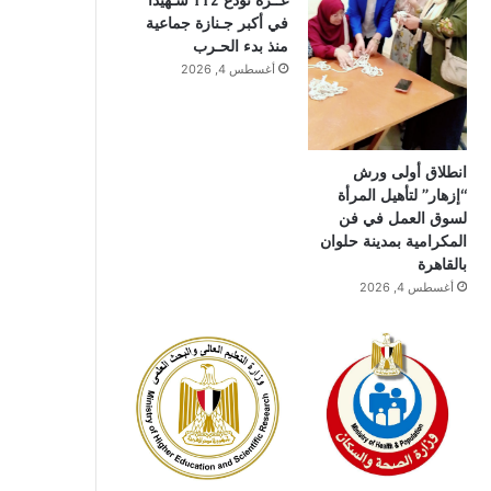
غــزة تودع 112 شـهيدًا
في أكبر جـنازة جماعية
منذ بدء الحـرب
أغسطس 4, 2026
انطلاق أولى ورش
“إزهار” لتأهيل المرأة
لسوق العمل في فن
المكرامية بمدينة حلوان
بالقاهرة
أغسطس 4, 2026