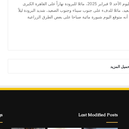
كشفت الهيئة العامة للأرصاد الجوية، توقعتها بشأن طقس اليوم الأحد 9 فبراير 2025، مائلا للبرودة نهاراً على القاهرة الكبرى
د، مائلا للدفء على جنوب سيناء وجنوب الصعيد، شديد البرودة ليلاً
 أنه متوقع اليوم شبورة مائية صباحا على بعض الطرق الزراعية
حميل المزيد
gs
Last Modified Posts