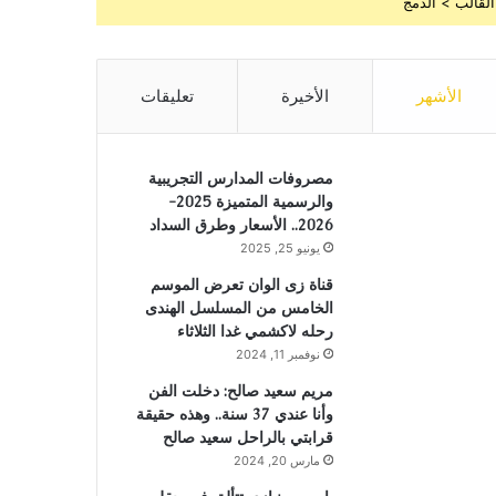
القالب > الدمج
الأشهر
الأخيرة
تعليقات
مصروفات المدارس التجريبية
والرسمية المتميزة 2025-
2026.. الأسعار وطرق السداد
يونيو 25, 2025
قناة زى الوان تعرض الموسم
الخامس من المسلسل الهندى
رحله لاكشمي غدا الثلاثاء
نوفمبر 11, 2024
مريم سعيد صالح: دخلت الفن
وأنا عندي 37 سنة.. وهذه حقيقة
قرابتي بالراحل سعيد صالح
مارس 20, 2024