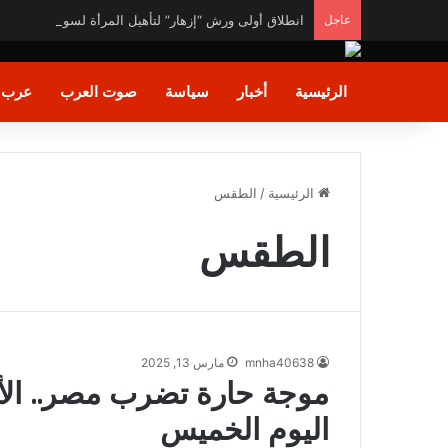
عاجل
انطلاق أولى ورش “إزهار” لتأهيل المرأة لسوق العمل في 
الرئيسية
أخبار
سياسة
صوت العرب
عرب و
الرئيسية
/
الطقس
الطقس
mnha40638
مارس 13, 2025
موجة حارة تضرب مصر.. ال
اليوم الخميس