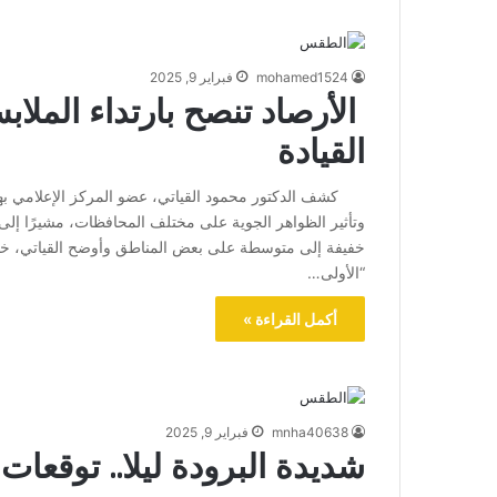
mohamed1524
فبراير 9, 2025
الأرصاد تنصح بارتداء الملاب
القيادة
كشف الدكتور محمود القياتي، عضو المركز الإعلامي بهيئة
وتأثير الظواهر الجوية على مختلف المحافظات، مشيرًا إلى 
خفيفة إلى متوسطة على بعض المناطق وأوضح القياتي، خلال 
“الأولى…
أكمل القراءة »
mnha40638
فبراير 9, 2025
شديدة البرودة ليلا.. توقعا