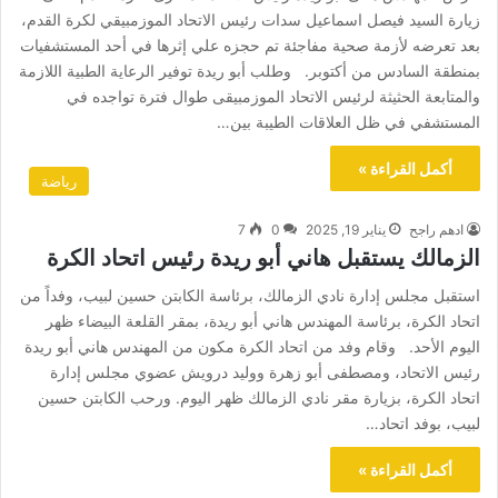
زيارة السيد فيصل اسماعيل سدات رئيس الاتحاد الموزمبيقي لكرة القدم،
بعد تعرضه لأزمة صحية مفاجئة تم حجزه علي إثرها في أحد المستشفيات
بمنطقة السادس من أكتوبر. وطلب أبو ريدة توفير الرعاية الطبية اللازمة
والمتابعة الحثيثة لرئيس الاتحاد الموزمبيقى طوال فترة تواجده في
المستشفي في ظل العلاقات الطيبة بين…
أكمل القراءة »
رياضة
ادهم راجح
يناير 19, 2025
0
7
الزمالك يستقبل هاني أبو ريدة رئيس اتحاد الكرة
استقبل مجلس إدارة نادي الزمالك، برئاسة الكابتن حسين لبيب، وفداً من
اتحاد الكرة، برئاسة المهندس هاني أبو ريدة، بمقر القلعة البيضاء ظهر
اليوم الأحد. وقام وفد من اتحاد الكرة مكون من المهندس هاني أبو ريدة
رئيس الاتحاد، ومصطفى أبو زهرة ووليد درويش عضوي مجلس إدارة
اتحاد الكرة، بزيارة مقر نادي الزمالك ظهر اليوم. ورحب الكابتن حسين
لبيب، بوفد اتحاد…
أكمل القراءة »