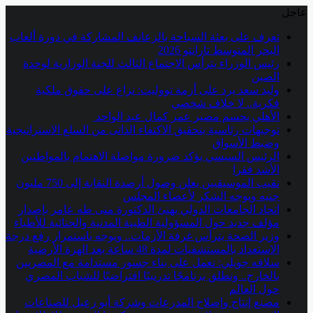
عاجل
تعرف على بعثة السباحة بالزعانف المشاركة في دورة ألعاب
البحر المتوسط تارانتو 2026
رئيس الوزراء يترأس الاجتماع الثالث للجنة الوزارية لوحدة
الصين
وليد سعد يرد على أزمة تووليت: نزاع على حقوق ملكية
فكرية.. لا خلاف شخصي
الأهلي يحسم مصير عمر كمال عبد الواحد
توجيهات رئاسية بتحقيق الاكتفاء الذاتى من السلع الاستراتيجية
وضبط الأسواق
الرئيس السيسي يؤكد ضرورة مواصلة الاهتمام بالمواطنين
الأشد فقرا
نقيب الموسيقيين يعلن وصول أرصدة النقابة إلى 750 مليون
جنيه ويوجه الشكر لأعضاء المجلس
اتحاد الجامعات الدولي يهنئ الدكتورة منى طه عامر بإصدار
مؤلف جديد حول المسؤولية الطبية المدنية والجنائية للأطباء
وزير الصحة يترأس غرفة الأزمات.. ويوجه باستمرار رفع درجة
الاستعداد بالمستشفيات لمدة 48 ساعة بعد الهزة الأرضية
سلافه جويلي: نعمل على بناء جسور مستدامة مع المصريين
بالخارج.. ونطلق برنامجًا تدريبيًا افتراضيًا للشباب المصري
حول العالم
مصنع إنتاج وإصلاح المدرعات وشركة أبو زعبل للصناعات