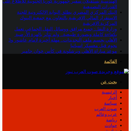
الهندسية يستقبلان سفير جمهورية كوريا الجنوبية للاطلاع على
القدرات التصنيعية
البنك المركزي المصري يطلق البوابة الإلكترونية للجنة
الاستقرار المالي الإفريقية بالتعاون مع جمعية البنوك
المركزية الإفريقية
وزارة النقل: جميع مرافق ووسائل النقل الجماعي تعمل
بكفاءة كاملة وبصورة طبيعية.. ولم تتأثر بالهزة الأرضية
الأهلي يحسم ملف التجديدات.. مهلة أخيرة لإمام عاشور و3
نجوم قبل معسكر إسبانيا
موعد مباراة الأهلي وبرشلونة في كأس خوان جامبر
القائمة
بحث عن
الرئيسية
أخبار
سياسة
صوت العرب
عرب وعالم
رياضة
حوادث
توك شو