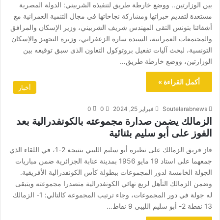
بين الوزارتين.. ووضع خارطة طريق لتنفيذه الشربيني: الدولة المصرية
مستعدة لتقديم خبراتها ومشاركة نجاحاتها في مجال التنمية العمرانية مع
أشقائنا بتونس التقى المهندس شريف الشربيني، وزير الإسكان والمرافق
والمجتمعات العمرانية، السيدة سارة الزعفراني، وزيرة التجهيز والإسكان
التونسية، لبحث آليات تفعيل بروتوكول التعاون الذى سبق توقيعه بين
الوزارتين، ووضع خارطة طريق…
أكمل القراءة »
أخبار
Soutelarabnews
فبراير 25, 2024
0
0
الزمالك يضمن صدارة مجموعته بالكونفدرالية بعد
الفوز على أبو سليم بثنائية
فاز فريق الزمالك على نظيره أبو سليم الليبي بنتيجة 2-1، في اللقاء الذي
جمعهما على استاد 19 مايو 1956 بمدينة عنابة الجزائرية ضمن مباريات
الجولة الخامسة لدور المجموعات ببطولة كأس الكونفدرالية الأفريقية.
وضمن الزمالك التأهل لربع نهائي الكونفدرالية متصدرا مجموعته ويتبقى
له جولة في دور المجموعات، وجاء ترتيب المجموعة كالتالي: 1- الزمالك
13 نقطة 2- أبو سليم الليبي 9 نقاط…