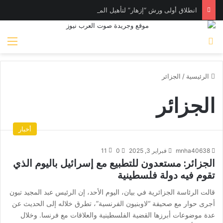
انطلاق أولى ورش “إزهار” لتأهيل المرأة لسوق العمل في فن المكرامية بمدينة حلوان بالقاهرة
بحث عن
الق
الرئيسية
/
الجزائر
الجزائر
أخبار
mnha40638
فبراير 3, 2025
0
11
الجزائر: مستعدون للتطبيع مع إسرائيل باليوم الذي
تقوم فيه دولة فلسطينية
قالت الرئاسة الجزائرية في بيان، اليوم الأحد، إن الرئيس عبد المجيد تبون
أجرى حوار مع صحيفة “لاوبنيون الفرنسية”، تطرق خلاله إلى الحديث عن
عدة موضوعات أبرزها القضية الفلسطينية والعلاقات مع فرنسا. وخلال