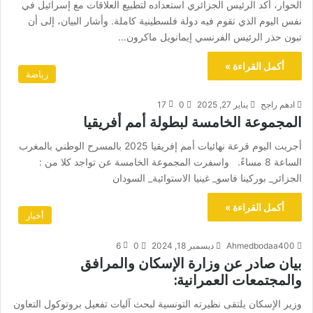
الحوار، أكد الرئيس الجزائري استعداده لتطبيع العلاقات مع إسرائيل في
نفس اليوم الذي تقوم فيه دولة فلسطينية كاملة. وأشار البيان، إلى أن
تبون حذر الرئيس الفرنسي إيمانويل ماكرون…
أكمل القراءة »
رياضة
ادهم راجح
يناير 27, 2025
0
17
المجموعة الخامسة لبطولة أمم أفريقيا
أجريت اليوم قرعة نهائيات أمم إفريقيا 2025 بالمسرح الوطني بالمغرب
الساعة 8 مساءً. واسفرت المجموعة الخامسة عن تواجد كلا من :
الجزائر_ بوركينا فاسو_ غينيا الاستوائية_ السودان
أكمل القراءة »
أخبار
Ahmedbodaa400
ديسمبر 18, 2024
0
6
بيان صادر عن وزارة الإسكان والمرافق
والمجتمعات العمرانية:
وزير الإسكان يلتقى نظيرته التونسية لبحث آليات تفعيل بروتوكول التعاون