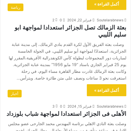
أكمل القراءة »
رياضة
Soutelarabnews
فبراير 22, 2024
0
2
بعثة الزمالك تصل الجزائر استعدادا لمواجهة ابو
سليم الليبي
وصلت بعثة الفريق الأول لكرة القدم بنادي الزمالك، إلى مدينة عنابة
الجزائرية، استعدادًا لمواجهة أبو سليم الليبي، في الجولة الخامسة
لمباريات دور المجموعات لبطولة كأس الكونفدرالية الأفريقية،المقرر لها
يوم 25 فبراير الجاري باستاد “19 مايو 1956” بمدينة عنابة الجزائرية.
وكانت بعثة الزمالك غادرت مطار القاهرة مساء اليوم، في رحلة
استغرقت نحو 3 ساعات ونصف على متن طائرة خاصة. ويترأس…
أكمل القراءة »
أخبار
Soutelarabnews
فبراير 15, 2024
0
3
الأهلى فى الجزائر استعدادا لمواجهة شباب بلوزداد
وصلت بعثة النادي الاهلي برئاسة المهندس محمد الجارحى عضو مجلس
الإدارة في ساعة متأخرة من مساء الأربعاء إلى مطار الجزائر لخوض