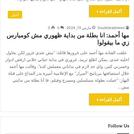
أكمل القراءة »
أخبار
Soutelarabnews
مارس 15, 2024
0
0
مها أحمد: انا بطلة من بداية ظهوري مش كومبارس
زي ما بيقولوا
علقت الفنانة مها أحمد على غرورها قائلة: “مش عندي غرور لكن بحاول
اخليه عندي، يمكن اطلع تريند، غروري في بداية حياتي خلاني ارفض ادوار
وخسرني كتير، واي حد لازم في بداياتي معملش كده”. وقالت مها أحمد
خلال استضافتها ببرنامج “أسرار” مع الإعلامية أميرة بدر المذاع على قناة
النهار: “عملت بطولة مسلسلين ومسرح وفيلم، فا أنا بطلة من بدايتي
مش…
أكمل القراءة »
Follow Us