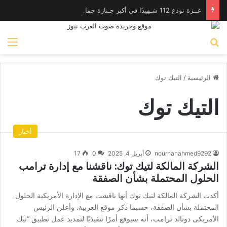
غــزة تودع 112 شـهيدًا في أكبر جـنازة جماعية منذ بدء الحـرب
بحث عن
الق
الرئيسية
/
التيك توك
التيك توك
أخبار
nourhanahmed9292
أبريل 4, 2025
0
17
الشركة المالكة لتيك توك: ناقشنا مع إدارة ترامب
الحلول المحتملة بشأن الصفقة
أكدت الشركة المالكة لتيك توك أنها ناقشت مع الإدارة الأمريكية الحلول
المحتملة بشأن الصفقة، حسبما ذكر موقع العربية. وأعلن الرئيس
الأمريكى دونالد ترامب، أنه سيوقع أمرًا تنفيذيًا لتمديد عمل تطبيق “تيك