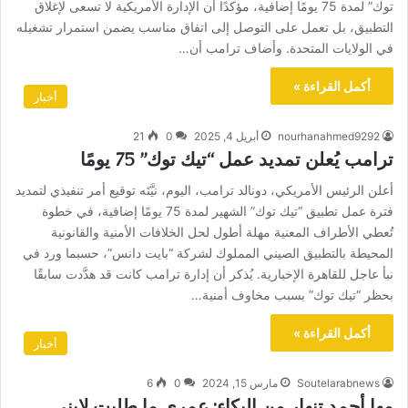
توك” لمدة 75 يومًا إضافية، مؤكدًا أن الإدارة الأمريكية لا تسعى لإغلاق
التطبيق، بل تعمل على التوصل إلى اتفاق مناسب يضمن استمرار تشغيله
في الولايات المتحدة. وأضاف ترامب أن…
أكمل القراءة »
أخبار
nourhanahmed9292
أبريل 4, 2025
0
21
ترامب يُعلن تمديد عمل “تيك توك” 75 يومًا
أعلن الرئيس الأمريكي، دونالد ترامب، اليوم، نيَّتَه توقيع أمر تنفيذي لتمديد
فترة عمل تطبيق “تيك توك” الشهير لمدة 75 يومًا إضافية، في خطوة
تُعطي الأطراف المعنية مهلة أطول لحل الخلافات الأمنية والقانونية
المحيطة بالتطبيق الصيني المملوك لشركة “بايت دانس”، حسبما ورد في
نبأ عاجل للقاهرة الإخبارية. يُذكر أن إدارة ترامب كانت قد هدَّدت سابقًا
بحظر “تيك توك” بسبب مخاوف أمنية…
أكمل القراءة »
أخبار
Soutelarabnews
مارس 15, 2024
0
6
مها أحمد تنهار من البكاء: عمري ما طلبت لإبني