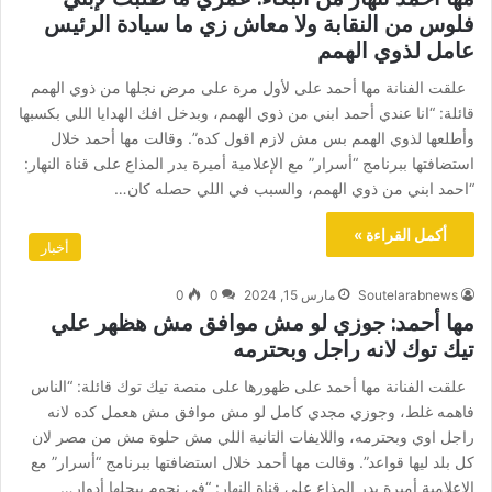
فلوس من النقابة ولا معاش زي ما سيادة الرئيس
عامل لذوي الهمم
علقت الفنانة مها أحمد على لأول مرة على مرض نجلها من ذوي الهمم
قائلة: “انا عندي أحمد ابني من ذوي الهمم، وبدخل افك الهدايا اللي بكسبها
وأطلعها لذوي الهمم بس مش لازم اقول كده”. وقالت مها أحمد خلال
استضافتها ببرنامج “أسرار” مع الإعلامية أميرة بدر المذاع على قناة النهار:
“احمد ابني من ذوي الهمم، والسبب في اللي حصله كان…
أكمل القراءة »
أخبار
Soutelarabnews
مارس 15, 2024
0
0
مها أحمد: جوزي لو مش موافق مش هظهر علي
تيك توك لانه راجل وبحترمه
علقت الفنانة مها أحمد على ظهورها على منصة تيك توك قائلة: “الناس
فاهمه غلط، وجوزي مجدي كامل لو مش موافق مش هعمل كده لانه
راجل اوي وبحترمه، واللايفات التانية اللي مش حلوة مش من مصر لان
كل بلد ليها قواعد”. وقالت مها أحمد خلال استضافتها ببرنامج “أسرار” مع
الإعلامية أميرة بدر المذاع على قناة النهار: “في نجوم بيجلها أدوار…