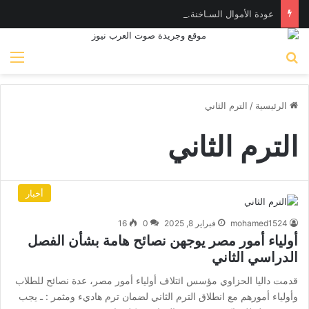
عودة الأموال السـاخنة.. المستثمرون الأجانب والعرب يضخون 282 مليون دولار في أدوات الدين المصرية
بحث عن
الق
الرئيسية
/
الترم الثاني
الترم الثاني
أخبار
mohamed1524
فبراير 8, 2025
0
16
أولياء أمور مصر يوجهن نصائح هامة بشأن الفصل
الدراسي الثاني
قدمت داليا الحزاوي مؤسس ائتلاف أولياء أمور مصر، عدة نصائح للطلاب
وأولياء أمورهم مع انطلاق الترم الثاني لضمان ترم هاديء ومثمر : ـ يجب