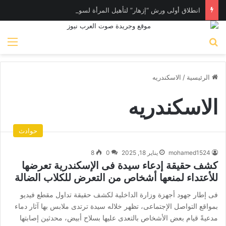
انطلاق أولى ورش “إزهار” لتأهيل المرأة لسوق العمل في فن المكرامية بمدينة حلوان بالقاهرة
بحث عن
الق
الرئيسية
/
الاسكندريه
الاسكندريه
حوادث
mohamed1524
يناير 18, 2025
0
8
كشف حقيقة إدعاء سيدة فى الإسكندرية تعرضها
للأعتداء لمنعها أشخاص من التعرض للكلاب الضالة
فى إطار جهود أجهزة وزارة الداخلية لكشف حقيقة تداول مقطع فيديو
بمواقع التواصل الإجتماعى، تظهر خلاله سيدة ترتدى ملابس بها آثار دماء
مدعيةً قيام بعض الأشخاص بالتعدى عليها بسلاح أبيض، محدثين إصابتها