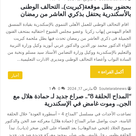
بحضور بطل موقعة(كبريت).. التحالف الوطنى
بالأسكندرية يحتفل بذكري العاشر من رمضان
اقام التحالف الوطنى للعمل الأهلى التنموى بالإسكندرية بقيادة المنسق
العام المهندس إيهاب زكريا وعضو مجلس الشيوخ احتفاليه بمتحف الفنون
الجميلة فى ذكرى العاشر من رمضان تحدث فيها بطل ملحمة كبريت
اللواء الدكتور محمد نور الدين والدكتور عربي أبوزيد وكيل وزارة التربية
والتعليم بالإسكندرية ووكيل وزارة التضامن الأستاذ سيد مسلم ونخبة من
السادة النواب وأعضاء التحالف الوطنى ومديرى الادارت التعليمية…
أكمل القراءة »
أخبار
Soutelarabnews
مارس 17, 2024
0
1
“المداح الحلقة 8”.. صراع جديد لـ حمادة هلال مع
الجن.. وموت غامض في الإسكندرية
تصاعدت الأحداث في مسلسل “المداح 4 – أسطورة العودة” خلال الحلقة
الثامنة، حيث يواصل صابر المداح (حمادة هلال) معركته ضد الجن والدكتور
سميح الجلاد (فتحي عبدالوهاب) بعد القضاء على الجن صخر (دياب). تبدأ
الحلقة بظهور رجل غامض يخبر صابر بوجود معركة جديدة ضد جن جديد