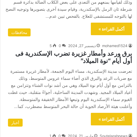
وذلك لقيامها بمنعهم من التعدى على بعض الكلاب الضالة بدائرة قسم
شرطة ثان الرمل بالإسكندرية، وقيام سيدة آخرى بتصويرها وتوجيه النصح
لها بالتوجه للمستشفى للعلاج. بالفحص تبين عدم…
أكمل القراءة »
محافظات
mohamed1524
ديسمبر 27, 2024
0
5
برق ورعد وأمطار غزيرة تضرب الإسكندرية فى
أول أيام “نوة الميلاد”
تعرضت مدينة الإسكندرية، مساء اليوم الجمعة، لأمطار غزيرة مستمرة
مع ضربات الرعد والبرق الذي أضاء سماء عروس المتوسط، وذلك
بالتزامن مع أول أيام نوة الميلاد وهي من أشد نوات الشتاء وتتزامن مع
أعياد الميلاد المجيد. وشهدت المدينة الساحلية، أجواءً متقلبة، حيث غطت
الغيوم سماء الإسكندرية اليوم وتبعها الأمطار الخفيفة والمتوسطة.
وأعلنت هيئة الأرصاد الجوية أن حالة البحر المتوسط مضطرب، كما…
أكمل القراءة »
أخبار
Soutelarabnews
مارس 21, 2024
0
1