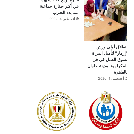
غــزة تودع 112 شـهيدًا
في أكبر جـنازة جماعية
منذ بدء الحـرب
أغسطس 4, 2026
انطلاق أولى ورش
“إزهار” لتأهيل المرأة
لسوق العمل في فن
المكرامية بمدينة حلوان
بالقاهرة
أغسطس 4, 2026