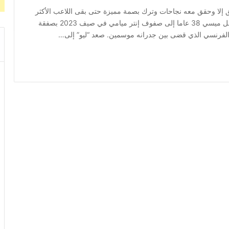
ق إلا وحقق معه نجاحات وترك بصمة مميزة حتى بقى اللاعب الأكثر
تتويجا بالألقاب في تاريخ كرة القدم برصيد 46 بطولة. انتقل ميسي 38 عاما إلى صفوف إنتر ميامي في صيف 2023 بصفقة
ن الفرنسي الذي قضى بين جدرانه موسمين. صعد “ليو” إلى…