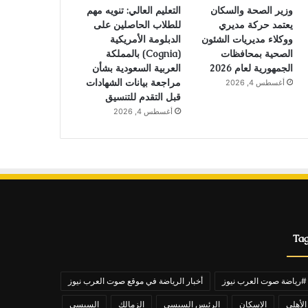
وزير الصحة والسكان
التعليم العالي: تنويه مهم
يعتمد حركة مديري
للطلاب الحاصلين على
ووكلاء مديريات الشئون
الدبلومة الأمريكية
الصحية بمحافظات
(Cognia) بالمملكة
الجمهورية لعام 2026
العربية السعودية بشأن
مراجعة بيانات الشهادات
أغسطس 4, 2026
قبل التقدم للتنسيق
أغسطس 4, 2026
Ta
#رياضة صوت العرب نيوز
أخبار الرياضة في موقع صوت العرب نيوز
الأهلي
الاسكان
الرئيس السيسي
الزمالك
السيسي