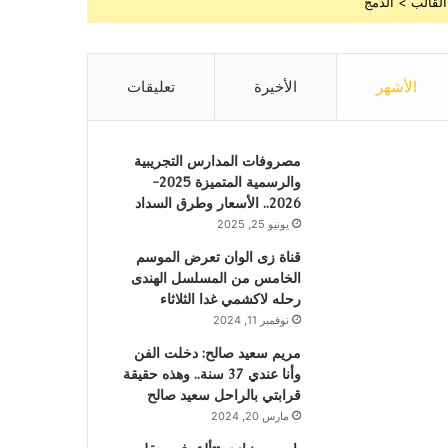
القالب > الدمج
الأشهر
الأخيرة
تعليقات
مصروفات المدارس التجريبية
والرسمية المتميزة 2025-
2026.. الأسعار وطرق السداد
يونيو 25, 2025
قناة زى الوان تعرض الموسم
الخامس من المسلسل الهندى
رحله لاكشمي غدا الثلاثاء
نوفمبر 11, 2024
مريم سعيد صالح: دخلت الفن
وأنا عندي 37 سنة.. وهذه حقيقة
قرابتي بالراحل سعيد صالح
مارس 20, 2024