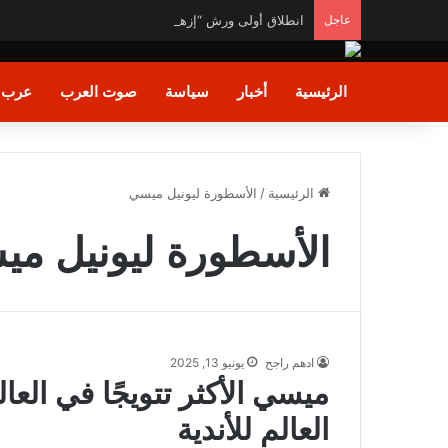
عاجل
انطلاق أولى ورش “إزهار” لتأهيل المرأة لسوق العمل في 
الرئيسية
أخبار
سياسة
صوت العرب
عرب و
الرئيسية
/
الأسطورة ليونيل ميسي
الأسطورة ليونيل م
ادهم راجح
يونيو 13, 2025
ميسي الأكثر تتويجًا في ال
العالم للأندية