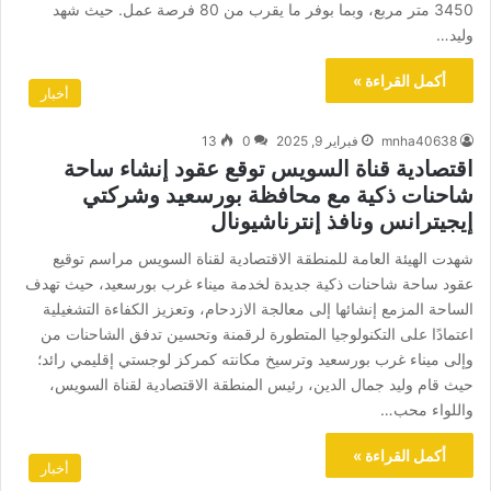
3450 متر مربع، وبما بوفر ما يقرب من 80 فرصة عمل. حيث شهد
وليد…
أكمل القراءة »
أخبار
mnha40638
فبراير 9, 2025
0
13
اقتصادية قناة السويس توقع عقود إنشاء ساحة
شاحنات ذكية مع محافظة بورسعيد وشركتي
إيجيترانس ونافذ إنترناشيونال
شهدت الهيئة العامة للمنطقة الاقتصادية لقناة السويس مراسم توقيع
عقود ساحة شاحنات ذكية جديدة لخدمة ميناء غرب بورسعيد، حيث تهدف
الساحة المزمع إنشائها إلى معالجة الازدحام، وتعزيز الكفاءة التشغيلية
اعتمادًا على التكنولوجيا المتطورة لرقمنة وتحسين تدفق الشاحنات من
وإلى ميناء غرب بورسعيد وترسيخ مكانته كمركز لوجستي إقليمي رائد؛
حيث قام وليد جمال الدين، رئيس المنطقة الاقتصادية لقناة السويس،
واللواء محب…
أكمل القراءة »
أخبار