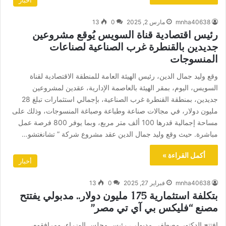
أخبار
mnha40638
مارس 2, 2025
0
13
رئيس اقتصادية قناة السويس يُوقع مشروعين
جديدين بالقنطرة غرب الصناعية لصناعات
المنسوجات
وقع وليد جمال الدين، رئيس الهيئة العامة للمنطقة الاقتصادية لقناة
السويس، اليوم، بمقر الهيئة بالعاصمة الإدارية، عقدين لمشروعين
جديدين، بمنطقة القنطرة غرب الصناعية، بإجمالي استثمارات تبلغ 28
مليون دولار، في مجالات صناعة وطباعة وصباغة المنسوجات، وذلك على
مساحة إجمالية قدرها 100 ألف متر مربع، وبما يوفر 800 فرصة عمل
مباشرة. حيث وقع وليد جمال الدين عقد مشروع شركة ” تشانغتشو…
أكمل القراءة »
أخبار
mnha40638
فبراير 27, 2025
0
13
بتكلفة استثمارية 175 مليون دولار.. مدبولي يفتتح
مصنع “فليكس بي آي تي مصر”
افتتح الدكتور مصطفى مدبولي، رئيس مجلس الوزراء، ومرافقوه،