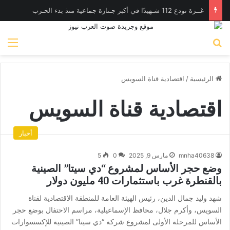
غــزة تودع 112 شـهيدًا في أكبر جـنازة جماعية منذ بدء الحـرب
بحث عن
الق
الرئيسية
/
اقتصادية قناة السويس
اقتصادية قناة السويس
أخبار
mnha40638
مارس 9, 2025
0
5
وضع حجر الأساس لمشروع “دي سيتا” الصينية
بالقنطرة غرب باستثمارات 40 مليون دولار
شهد وليد جمال الدين، رئيس الهيئة العامة للمنطقة الاقتصادية لقناة
السويس، وأكرم جلال، محافظ الإسماعيلية، مراسم الاحتفال بوضع حجر
الأساس للمرحلة الأولى لمشروع شركة “دي سيتا” الصينية للإكسسوارات