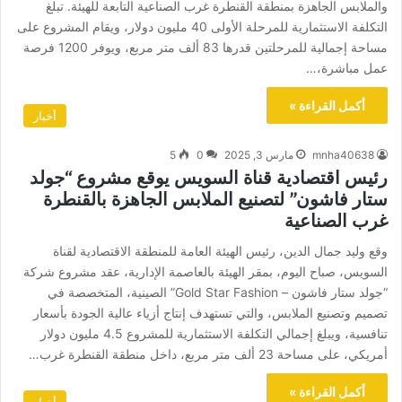
والملابس الجاهزة بمنطقة القنطرة غرب الصناعية التابعة للهيئة. تبلغ
التكلفة الاستثمارية للمرحلة الأولى 40 مليون دولار، ويقام المشروع على
مساحة إجمالية للمرحلتين قدرها 83 ألف متر مربع، ويوفر 1200 فرصة
عمل مباشرة،…
أكمل القراءة »
أخبار
mnha40638
مارس 3, 2025
0
5
رئيس اقتصادية قناة السويس يوقع مشروع “جولد
ستار فاشون” لتصنيع الملابس الجاهزة بالقنطرة
غرب الصناعية
وقع وليد جمال الدين، رئيس الهيئة العامة للمنطقة الاقتصادية لقناة
السويس، صباح اليوم، بمقر الهيئة بالعاصمة الإدارية، عقد مشروع شركة
“جولد ستار فاشون – Gold Star Fashion” الصينية، المتخصصة في
تصميم وتصنيع الملابس، والتي تستهدف إنتاج أزياء عالية الجودة بأسعار
تنافسية، ويبلغ إجمالي التكلفة الاستثمارية للمشروع 4.5 مليون دولار
أمريكي، على مساحة 23 ألف متر مربع، داخل منطقة القنطرة غرب…
أكمل القراءة »