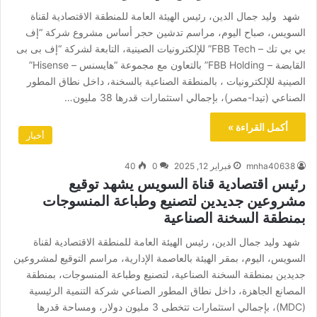
شهد وليد جمال الدين، رئيس الهيئة العامة للمنطقة الاقتصادية لقناة
السويس، صباح اليوم، مراسم تدشين حجر أساس مشروع شركة “إف
بي بي تك – FBB Tech” للإلكترونيات الصينية، التابعة لشركة “إف بى بى
القابضة – FBB Holding” بالتعاون مع مجموعة “هايسنس – Hisense”
الصينية للإلكترونيات ، بالمنطقة الصناعية بالسخنة، داخل نطاق المطور
الصناعي (تيدا-مصر)، بإجمالي استثمارات قدرها 38 مليون…
أكمل القراءة »
أخبار
mnha40638
فبراير 12, 2025
0
40
رئيس اقتصادية قناة السويس يشهد توقيع
مشروعين جديدين لتصنيع وطباعة المنسوجات
بمنطقة السخنة الصناعية
شهد وليد جمال الدين، رئيس الهيئة العامة للمنطقة الاقتصادية لقناة
السويس، اليوم، بمقر الهيئة بالعاصمة الإدارية، مراسم التوقيع لمشروعين
جديدين بمنطقة السخنة الصناعية، لتصنيع وطباعة المنسوجات، بمنطقة
المصانع الجاهزة، داخل نطاق المطور الصناعي شركة التنمية الرئيسية
(MDC)، بإجمالي استثمارات تتخطى 3 مليون دولار، ومساحة قدرها