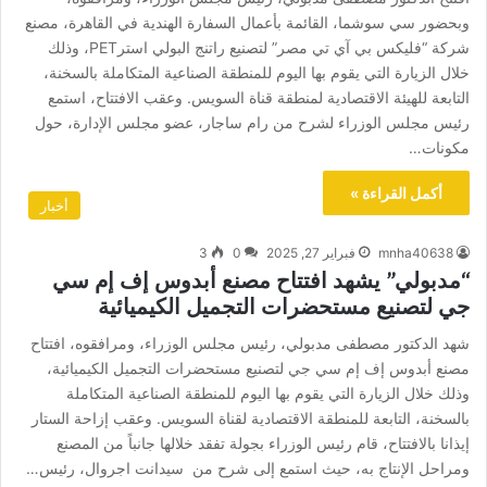
وبحضور سي سوشما، القائمة بأعمال السفارة الهندية في القاهرة، مصنع
شركة “فليكس بي آي تي مصر” لتصنيع راتنج البولي استرPET، وذلك
خلال الزيارة التي يقوم بها اليوم للمنطقة الصناعية المتكاملة بالسخنة،
التابعة للهيئة الاقتصادية لمنطقة قناة السويس. وعقب الافتتاح، استمع
رئيس مجلس الوزراء لشرح من رام ساجار، عضو مجلس الإدارة، حول
مكونات…
أكمل القراءة »
أخبار
mnha40638
فبراير 27, 2025
0
3
“مدبولي” يشهد افتتاح مصنع أبدوس إف إم سي
جي لتصنيع مستحضرات التجميل الكيميائية
شهد الدكتور مصطفى مدبولي، رئيس مجلس الوزراء، ومرافقوه، افتتاح
مصنع أبدوس إف إم سي جي لتصنيع مستحضرات التجميل الكيميائية،
وذلك خلال الزيارة التي يقوم بها اليوم للمنطقة الصناعية المتكاملة
بالسخنة، التابعة للمنطقة الاقتصادية لقناة السويس. وعقب إزاحة الستار
إيذانا بالافتتاح، قام رئيس الوزراء بجولة تفقد خلالها جانباً من المصنع
ومراحل الإنتاج به، حيث استمع إلى شرح من سيدانت اجروال، رئيس…