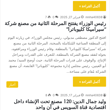
أكمل القراءة »
mnha40638
فبراير 27, 2025
0
7
رئيس الوزراء يفتتح المرحلة الثانية من مصنع شركة
“سيراميكا كليوباترا”
افتتح الدكتور مصطفى مدبولي، رئيس مجلس الوزراء، في زيارته اليوم
إلى المنطقة الصناعية المُتكاملة بالسخنة، المرحلة الثانية من مصنع
شركة “سيراميكا كليوباترا” بالمنطقة. وقام رئيس الوزراء ومرافقوه،
بجولة لتفقد مصنع الشركة بالمنطقة، للتعرف على القدرات ومراحل
الإنتاج، والوقوف على قدرات المرحلة الثانية، حيث أوضح السيد/ محمد
أبو العينين، رئيس مجلس إدارة مجموعة “كليوباترا” القابضة، أن مصنع
الشركة مُقام على مساحة…
أكمل القراءة »
أخبار
mnha40638
فبراير 17, 2025
0
8
وليد جمال الدين: 120 مصنع تحت الإنشاء داخل
اقتصادية قناة السويس في آن واحد