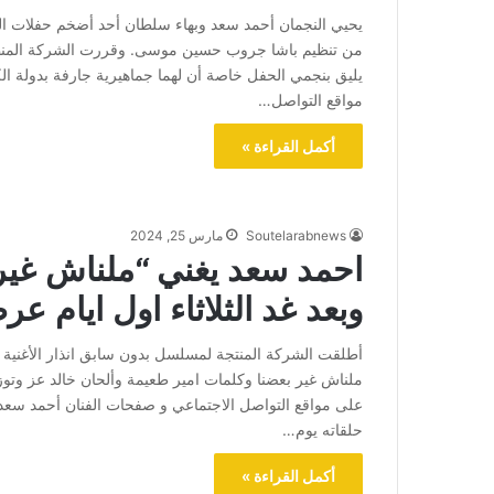
من تنظيم باشا جروب حسين موسى. وقررت الشركة المنظمة
يليق بنجمي الحفل خاصة أن لهما جماهيرية جارفة بدولة 
مواقع التواصل…
أكمل القراءة »
Soutelarabnews
مارس 25, 2024
احمد سعد يغني “ملناش غير 
وبعد غد الثلاثاء اول ايام 
أطلقت الشركة المنتجة لمسلسل بدون سابق انذار الأغنية
ملناش غير بعضنا وكلمات امير طعيمة وألحان خالد عز وتوز
على مواقع التواصل الاجتماعي و صفحات الفنان أحمد سعد
حلقاته يوم…
أكمل القراءة »