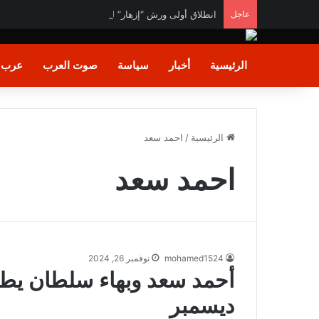
عاجل
انطلاق أولى ورش “إزهار” لتأهيل المرأة لسوق العمل في 
الرئيسية
أخبار
سياسة
صوت العرب
عرب و
الرئيسية
/
احمد سعد
احمد سعد
mohamed1524
نوفمبر 26, 2024
ديسمبر