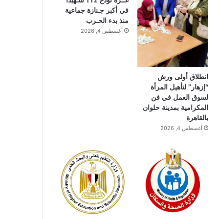
غــزة تودع 112 شـهيدًا
في أكبر جـنازة جماعية
منذ بدء الحـرب
أغسطس 4, 2026
انطلاق أولى ورش
“إزهار” لتأهيل المرأة
لسوق العمل في فن
المكرامية بمدينة حلوان
بالقاهرة
أغسطس 4, 2026