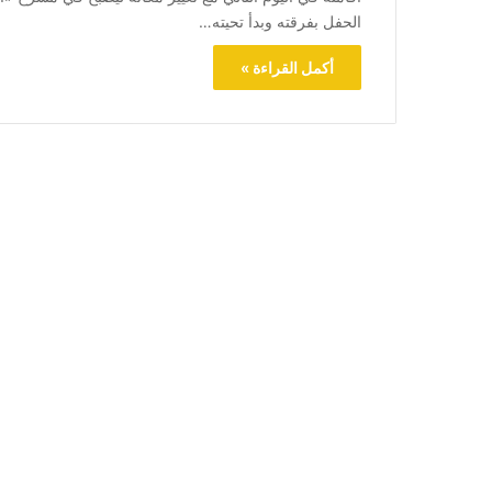
الحفل بفرقته وبدأ تحيته…
أكمل القراءة »