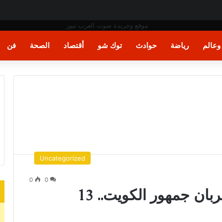
فن المكرامية بمدينة حلوان بالقاهرة
عالم
رياضة
حوادث
توك شو
أقتصاد
الصحة
فن
Uncategorized
0
0
أحمد سعد وبهاء سلطان يطربان جمهور الكويت.. 13