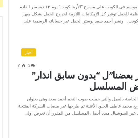
يحيي النجمان أحمد سعد وبهاء سلطان أحد أضخم حفلات الموسم في الكويت على مسرح “الأرينا كويت” يوم ١٣ ديسمبر القادم
 للحفل توفير كل الإمكانيات اللازمة لخروج الحفل بشكل مبهر
الكويت. ونشر أحمد سعد بوستر الحفل عبر حساباته الرسمية على
أخبار
0
0
بعضنا”ل “بدون سابق انذار”
عرض المسلسل
 الخاصة بالعمل والتي حملت صوت النجم أحمد سعد وهي بعنوان
يع محمد عاطف الحلو. الأغنية تم طرحها عبر منصات الشركة المنتجة
 عبر السوشيال ميديا أيضا . المسلسل من المقرر أن تعرض اولى