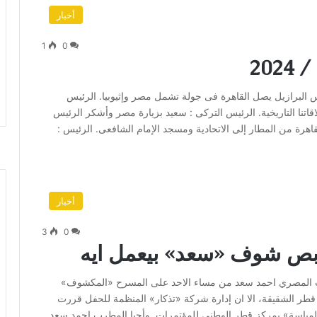
أخبار
1
0
خبار الخميس 15 / 2 / 2024 مصر رئيس البرازيل يصل القاهرة فى جولة تشمل مصر وإثيوبيا. الرئيس
قاتنا التاريخية. الرئيس التركى : سعيد بزيارة مصر وأشكر الرئيس
هرة من المطار إلى الاتحادية ومسجد الإمام الشافعى. الرئيس :
أخبار
3
0
: بص شوف «سعد» بيعمل ايه
رب المصري احمد سعد من مساء الاحد على المسرح «المكشوف»
 قطر الشقيقة، الا ان إدارة شركة «تذكار» المنظمة للحفل قررت
«المياسة» بمركز قطر الوطني للمؤتمرات. وأحيا المطرب احمد سعد