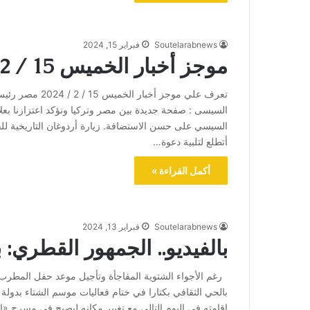
Soutelarabnews
فبراير 15, 2024
موجز أخبار الخميس 15 / 2 / 2024
تعرف علي موجز أ
السيسى : صفحة جديدة بين مصر وتركيا ونؤكد اعتزازنا بعلا
السيسي على حسن الاستضافة. زيارة أردوغان التاريخية للقا
أتطلع لتلبية دعوة…
أكمل القراءة »
Soutelarabnews
فبراير 13, 2024
بالفيديو.. الجمهور القطري
رغم الأجواء الشتوية المفاجأة وتأجيل موعد حفل المط
بالحي الثقافي بكتارا في ختام فعاليات موسم الشتاء بدولة
اقامته في اليوم التالي مع تغيير مكانه ليصبح في مسرح 