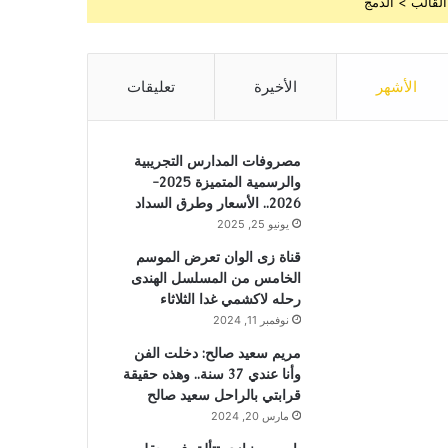
القالب > الدمج
الأشهر
الأخيرة
تعليقات
مصروفات المدارس التجريبية
والرسمية المتميزة 2025-
2026.. الأسعار وطرق السداد
يونيو 25, 2025
قناة زى الوان تعرض الموسم
الخامس من المسلسل الهندى
رحله لاكشمي غدا الثلاثاء
نوفمبر 11, 2024
مريم سعيد صالح: دخلت الفن
وأنا عندي 37 سنة.. وهذه حقيقة
قرابتي بالراحل سعيد صالح
مارس 20, 2024