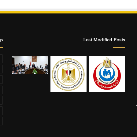
gs
Last Modified Posts
ة