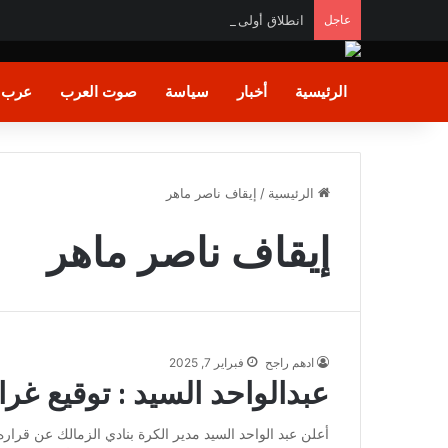
عاجل
انطلاق أولى ورش “إزهار” لتأهيل المرأة لسوق العمل في 
الرئيسية
أخبار
سياسة
صوت العرب
عرب و
الرئيسية
/
إيقاف ناصر ماهر
إيقاف ناصر ماهر
ادهم راجح
فبراير 7, 2025
عبدالواحد السيد : توقيع غر
‎أعلن عبد الواحد السيد مدير الكرة بنادي الزمالك عن قراره