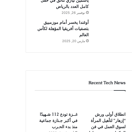
ياسمين نيازي تتألق في حقل
كامل العدد بالرياض
نوفمبر 26, 2025
أوغندا يخسر أمام موزمبيق
بتصفيات أفريقيا المؤهلة لكأس
العالم
مارس 20, 2025
Recent Tech News
انطلاق أولى ورش
غــزة تودع 112 شـهيدًا
“إزهار” لتأهيل المرأة
في أكبر جـنازة جماعية
لسوق العمل في فن
منذ بدء الحـرب