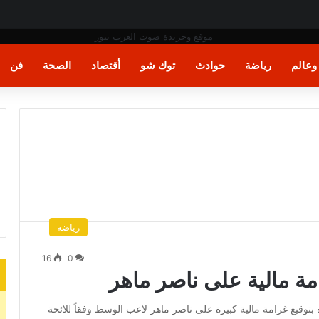
فن المكرامية بمدينة حلوان بالقاهرة
عالم
رياضة
حوادث
توك شو
أقتصاد
الصحة
فن
رياضة
16
0
امة مالية على ناصر ماهر
 بتوقيع غرامة مالية كبيرة على ناصر ماهر لاعب الوسط وفقاً للائحة