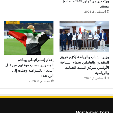
ووتحذير من تجاوز الاختصاصات|
مستند
أغسطس 8, 2026
وزير الشباب والرياضة يُكرّم فريق
إعلام إســرائيــلي يهـاجم
المنقذين والعاملين بحمام السباحة
المصريين بسبب موقفهم من تــل
الأولمبي بمركز التنمية الشبابية
أبيب: «الكـــراهية وصلت إلى
والرياضية
الرياضة»
أغسطس 8, 2026
أغسطس 8, 2026
Most Viewed Posts