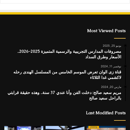
Most Viewed Posts
يونيو 25, 2025
مصروفات المدارس التجريبية والرسمية المتميزة 2025-2026..
الأسعار وطرق السداد
نوفمبر 11, 2024
قناة زى الوان تعرض الموسم الخامس من المسلسل الهندى رحله
لاكشمي غدا الثلاثاء
مارس 20, 2024
مريم سعيد صالح: دخلت الفن وأنا عندي 37 سنة.. وهذه حقيقة قرابتي
بالراحل سعيد صالح
Last Modified Posts