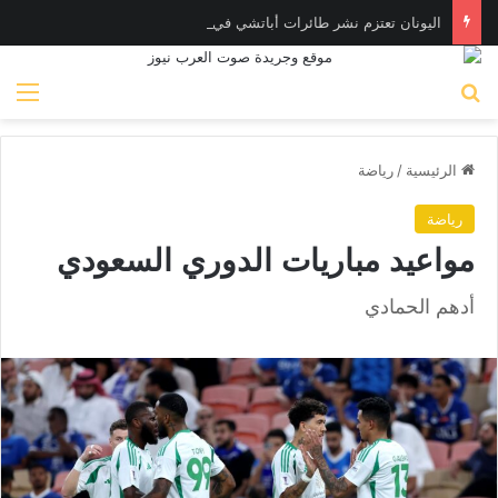
اليونان تعتزم نشر طائرات أباتشي في الإمارات لصيد المسـيّرات
بحث عن
الق
الرئيسية
/
رياضة
رياضة
مواعيد مباريات الدوري السعودي
أدهم الحمادي