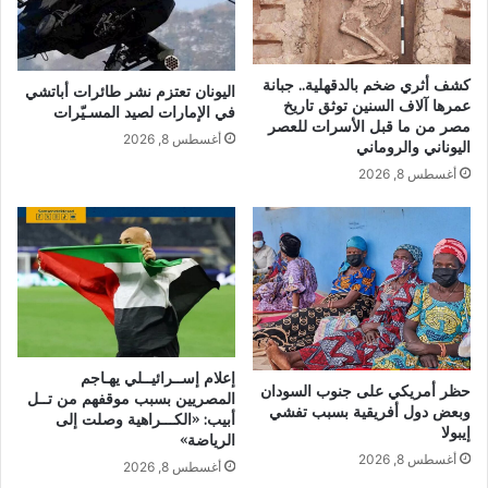
كشف أثري ضخم بالدقهلية.. جبانة
اليونان تعتزم نشر طائرات أباتشي
عمرها آلاف السنين توثق تاريخ
في الإمارات لصيد المسـيّرات
مصر من ما قبل الأسرات للعصر
أغسطس 8, 2026
اليوناني والروماني
أغسطس 8, 2026
إعلام إســرائيــلي يهـاجم
حظر أمريكي على جنوب السودان
المصريين بسبب موقفهم من تــل
وبعض دول أفريقية بسبب تفشي
أبيب: «الكـــراهية وصلت إلى
إيبولا
الرياضة»
أغسطس 8, 2026
أغسطس 8, 2026