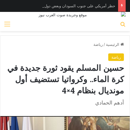
حظر أمريكي على جنوب السودان وبعض دول أفريقية بسبب تفشي إيبولا
بحث عن
الق
الرئيسية
/
رياضة
رياضة
حسين المسلم يقود ثورة جديدة في
كرة الماء.. وكرواتيا تستضيف أول
مونديال بنظام 4×4
أدهم الحمادي