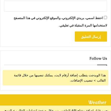
احفظ اسمي، بريدي الإلكتروني، والموقع الإلكتروني في هذا المتصفح
لاستخدامها المرة المقبلة في تعليقي.
Follow Us
هذا الويدجت يتطلب إضافة أرقام لايت، يمكنك تنصيبها من خلال قائمة
القالب > تنصيب الإضافات.
Weather
يجب عليك إضافة مفتاح API للطقس من خلال صفحة إعدادات القالب > الدمج