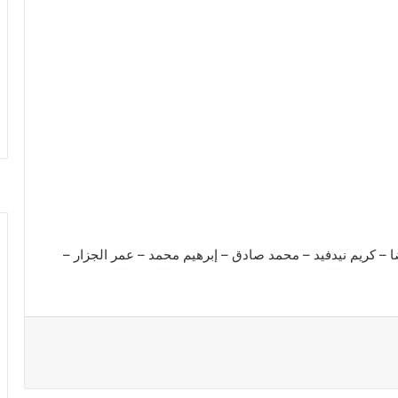
 – كريم نيدفيد – محمد صادق – إبرهيم محمد – عمر الجزار –