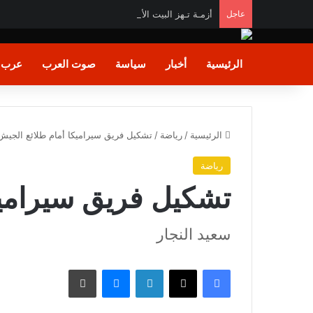
عاجل
أزمـة تـهز البيت الأبيض.. ترامب يهـاجم «واشنطن بوست
الرئيسية
أخبار
سياسة
صوت العرب
عرب و
الرئيسية
/
رياضة
/
تشكيل فريق سيراميكا أمام طلائع الجيش
رياضة
تشكيل فريق سيراميك
سعيد النجار
فيسبوك
X
لينكدإن
ماسنجر
طباعة