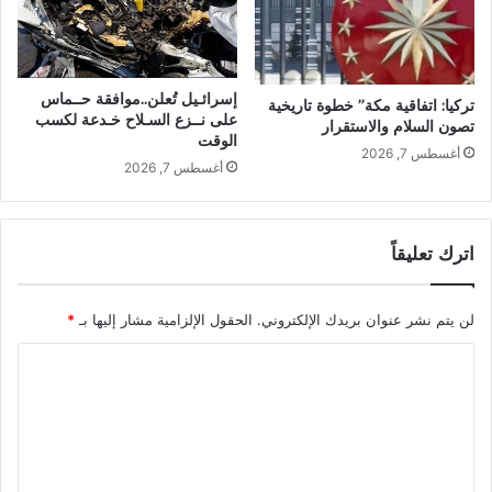
إسرائـيل تُعلن..موافقة حــماس
تركيا: اتفاقية مكة” خطوة تاريخية
على نــزع السـلاح خـدعة لكسب
تصون السلام والاستقرار
الوقت
أغسطس 7, 2026
أغسطس 7, 2026
اترك تعليقاً
لن يتم نشر عنوان بريدك الإلكتروني.
الحقول الإلزامية مشار إليها بـ
*
ا
ل
ت
ع
ل