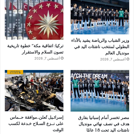
وزير الشباب والرياضة يشيد بالأداء
تركيا: اتفاقية مكة” خطوة تاريخية
البطولي لمنتخب ناشئات اليد في
تصون السلام والاستقرار
مونديال العالم
أغسطس 7, 2026
أغسطس 7, 2026
إسرائـيل تُعلن..موافقة حــماس
مصر تخسر أمام إسبانيا بفارق
على نــزع السـلاح خـدعة لكسب
هدف في نصف نهائي مونديال
الوقت
ناشئات اليد تحت 18 عامًا