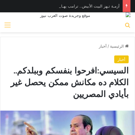
أزمـة تـهز البيت الأبيض.. ترامب يهـاجم «واشنطن بوست» بسبب وزير الدفاع
بحث عن
الق
الرئيسية
/
أخبار
أخبار
السيسي:افرحوا بنفسكم وببلدكم..
الكلام ده مكانش ممكن يحصل غير
بأيادي المصريين