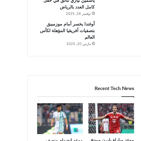
ياسمين نيازي تتألق في حقل
كامل العدد بالرياض
نوفمبر 26, 2025
أوغندا يخسر أمام موزمبيق
بتصفيات أفريقيا المؤهلة لكأس
العالم
مارس 20, 2025
Recent Tech News
موعد مباراة بايرن ميونخ
موعد انضمام منصف