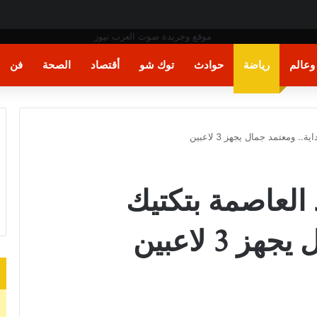
ة
عالم
رياضة
حوادث
توك شو
أقتصاد
الصحة
فن
. ومعتمد جمال يجهز 3 لاعبين
 العاصمة بتكتيك
 3 لاعبين