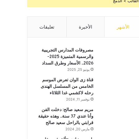
القالب > الدمج
الأشهر
الأخيرة
تعليقات
مصروفات المدارس التجريبية
والرسمية المتميزة 2025-
2026.. الأسعار وطرق السداد
يونيو 25, 2025
قناة زى الوان تعرض الموسم
الخامس من المسلسل الهندى
رحله لاكشمي غدا الثلاثاء
نوفمبر 11, 2024
مريم سعيد صالح: دخلت الفن
وأنا عندي 37 سنة.. وهذه حقيقة
قرابتي بالراحل سعيد صالح
مارس 20, 2024