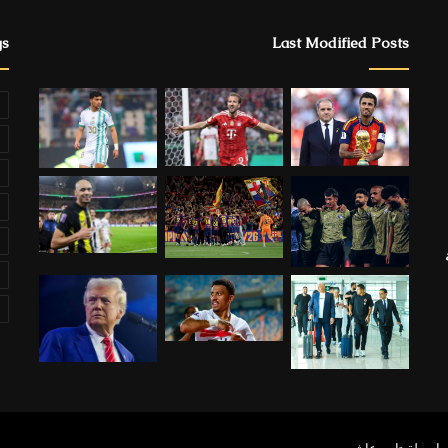
gs
Last Modified Posts
ة