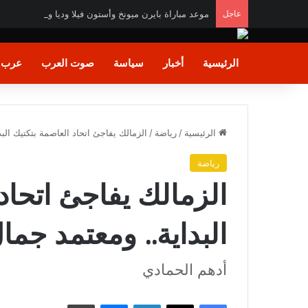
عاجل
موعد مباراة بايرن ميونخ وأستون فيلا وديا والقنوات الناقل
الرئيسية
أخبار
سياسة
صوت العرب
عرب و
الرئيسية
/
رياضة
/
الزمالك يفاجئ اتحاد العاصمة بتكتيك البداية.
رياضة
الزمالك يفاجئ اتحاد
البداية.. ومعتمد جمال يجهز
أدهم الحمادي
فيسبوك
X
لينكدإن
ماسنجر
طباعة