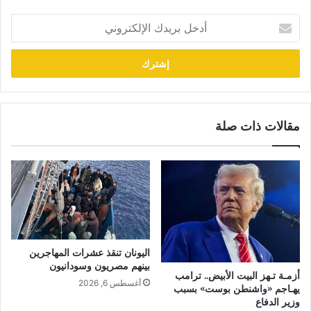
أدخل
بريدك
الإلكتروني
مقالات ذات صلة
اليونان تنقذ عشرات المهاجرين
بينهم مصريون وسودانيون
أزمـة تـهز البيت الأبيض.. ترامب
أغسطس 6, 2026
يهـاجم «واشنطن بوست» بسبب
وزير الدفاع