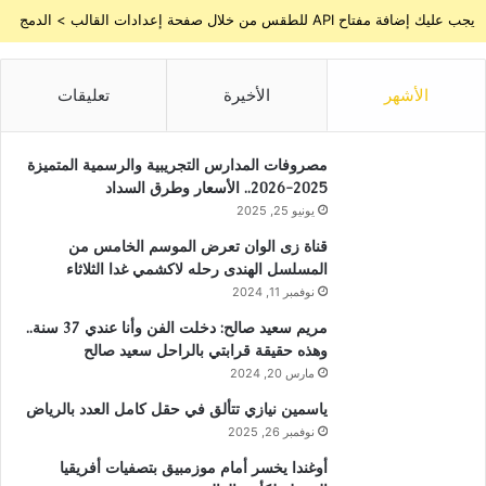
يجب عليك إضافة مفتاح API للطقس من خلال صفحة إعدادات القالب > الدمج
الأشهر
الأخيرة
تعليقات
مصروفات المدارس التجريبية والرسمية المتميزة
2025-2026.. الأسعار وطرق السداد
يونيو 25, 2025
قناة زى الوان تعرض الموسم الخامس من
المسلسل الهندى رحله لاكشمي غدا الثلاثاء
نوفمبر 11, 2024
مريم سعيد صالح: دخلت الفن وأنا عندي 37 سنة..
وهذه حقيقة قرابتي بالراحل سعيد صالح
مارس 20, 2024
ياسمين نيازي تتألق في حقل كامل العدد بالرياض
نوفمبر 26, 2025
أوغندا يخسر أمام موزمبيق بتصفيات أفريقيا