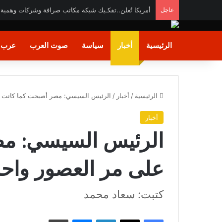
عاجل
وزير الشباب والرياضة يشيد بالأداء البطولي لمنتخب ناشئا
الرئيسية
أخبار
سياسة
صوت العرب
عرب و
الرئيسية
/
أخبار
/
الرئيس السيسي: مصر أصبحت كما كانت عل
أخبار
الرئيس السيسي: مص
على مر العصور واحة 
كتبت: سعاد محمد
فيسبوك
X
لينكدإن
ماسنجر
طباعة