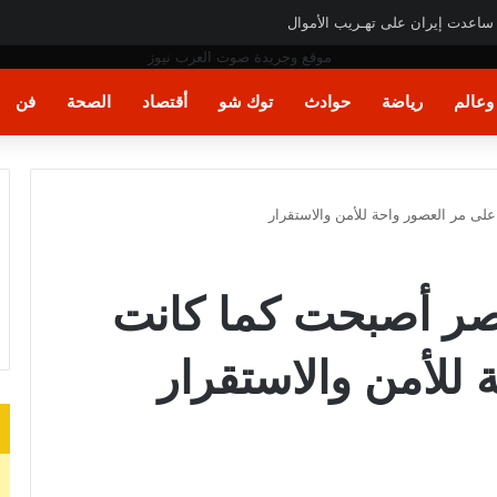
ت اليد في مونديال العالم
عالم
رياضة
حوادث
توك شو
أقتصاد
الصحة
فن
ى مر العصور واحة للأمن والاستقرار
ر أصبحت كما كانت
للأمن والاستقرار