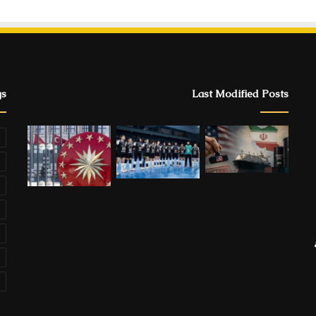
gs
Last Modified Posts
ة