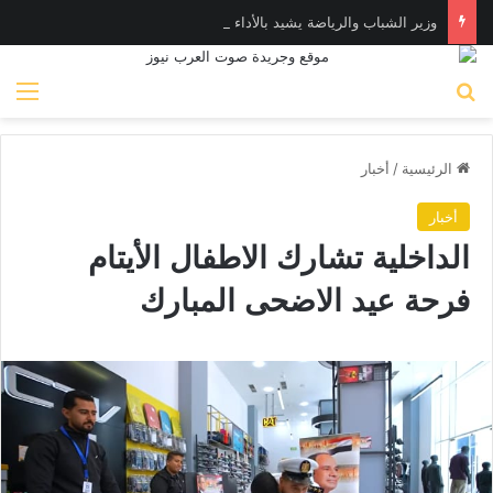
وزير الشباب والرياضة يشيد بالأداء البطولي لمنتخب ناشئات اليد في مونديال العالم
بحث عن
الق
الرئيسية
/
أخبار
أخبار
الداخلية تشارك الاطفال الأيتام
فرحة عيد الاضحى المبارك