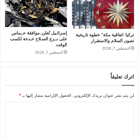
إسرائـيل تُعلن..موافقة حــماس
تركيا: اتفاقية مكة” خطوة تاريخية
على نــزع السـلاح خـدعة لكسب
تصون السلام والاستقرار
الوقت
أغسطس 7, 2026
أغسطس 7, 2026
اترك تعليقاً
لن يتم نشر عنوان بريدك الإلكتروني.
الحقول الإلزامية مشار إليها بـ
*
ا
ل
ت
ع