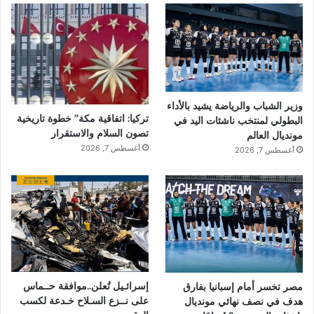
وزير الشباب والرياضة يشيد بالأداء
تركيا: اتفاقية مكة” خطوة تاريخية
البطولي لمنتخب ناشئات اليد في
تصون السلام والاستقرار
مونديال العالم
أغسطس 7, 2026
أغسطس 7, 2026
إسرائـيل تُعلن..موافقة حــماس
مصر تخسر أمام إسبانيا بفارق
على نــزع السـلاح خـدعة لكسب
هدف في نصف نهائي مونديال