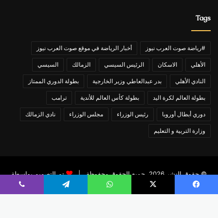
Tags
#رياضة صوت العرب نيوز
أخبار الرياضة في موقع صوت العرب نيوز
الأهلي
الاسكان
الرئيس السيسي
الزمالك
السيسي
النادي الأهلي
بدر عبدالعاطي وزير الخارجية
بطولة الدوري الممتاز
بطولة العالم لكرة اليد
بطولة كأس العالم للأندية
ترامب
دوري أبطال أوروبا
رئيس الوزراء
مجلس الوزراء
نادي الزمالك
وزارة التربية و التعليم
© حقوق النشر 2026، جميع الحقوق محفوظة |
تم التصميم بواسطة
تامر عاشور
يسبوك
X
واتساب
تيلقرام
ڤايبر