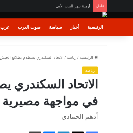
عاجل
أزمـة تـهز البيت الأبيض.. ترامب يهـاجم «واشنطن بوست
الرئيسية
أخبار
سياسة
صوت العرب
عرب و
الرئيسية
/
رياضة
/
الاتحاد السكندري يصطدم بطلائع الجيش
رياضة
الاتحاد السكندري ي
في مواجهة مصيرية
أدهم الحمادي
فيسبوك
X
لينكدإن
ماسنجر
طباعة