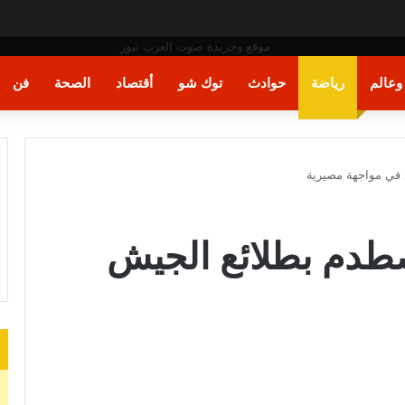
» بسبب وزير الدفاع
عالم
رياضة
حوادث
توك شو
أقتصاد
الصحة
فن
 في مواجهة مصيرية
صطدم بطلائع الجيش