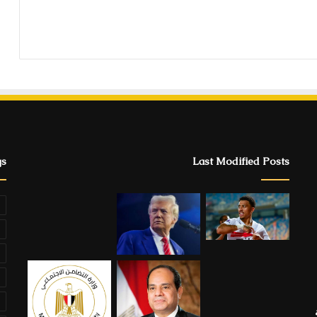
gs
Last Modified Posts
ة