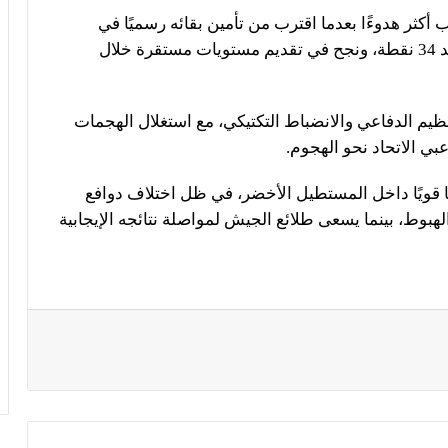
كثر هدوءًا بعدما اقترب من تأمين بقائه رسميًا في
الدوري؛ حيث يحتل الفريق المركز السادس برصيد 34 نقطة، ونجح في تقديم مستويات مستقرة خلال
نظيم الدفاعي والانضباط التكتيكي، مع استغلال الهجمات
بي الاتحاد نحو الهجوم.
ًا قويًا داخل المستطيل الأخضر، في ظل اختلاف دوافع
هبوط، بينما يسعى طلائع الجيش لمواصلة نتائجه الإيجابية