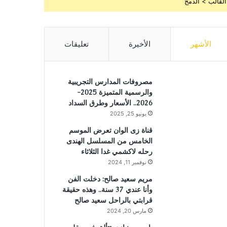
القالب > الدمج
الأشهر
الأخيرة
تعليقات
مصروفات المدارس التجريبية
والرسمية المتميزة 2025-
2026.. الأسعار وطرق السداد
يونيو 25, 2025
قناة زى الوان تعرض الموسم
الخامس من المسلسل الهندى
رحله لاكشمي غدا الثلاثاء
نوفمبر 11, 2024
مريم سعيد صالح: دخلت الفن
وأنا عندي 37 سنة.. وهذه حقيقة
قرابتي بالراحل سعيد صالح
مارس 20, 2024