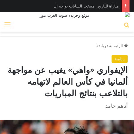
مباراة للتاريخ.. منتخب الشابات يواجه إسبانيا غدا الجمعة بنصف نهائي مونديال اليد
بحث عن
الق
الرئيسية
/
رياضة
رياضة
الإيفواري «واهي» يغيب عن مواجهة
ألمانيا في كأس العالم لاتهامه
بالتلاعب بنتائج المباريات
أدهم حامد