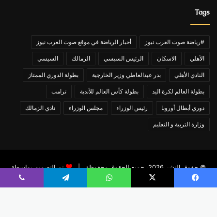
Tags
#رياضة صوت العرب نيوز
أخبار الرياضة في موقع صوت العرب نيوز
الأهلي
الاسكان
الرئيس السيسي
الزمالك
السيسي
النادي الأهلي
بدر عبدالعاطي وزير الخارجية
بطولة الدوري الممتاز
بطولة العالم لكرة اليد
بطولة كأس العالم للأندية
ترامب
دوري أبطال أوروبا
رئيس الوزراء
مجلس الوزراء
نادي الزمالك
وزارة التربية و التعليم
© حقوق النشر 2026، جميع الحقوق محفوظة |
تم التصميم بواسطة
تامر عاشور
يسبوك
X
واتساب
تيلقرام
ڤايبر