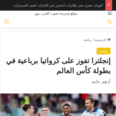
اليونان تعتزم نشر طائرات أباتشي في الإمارات لصيد المسـيّرات
بحث عن
الق
الرئيسية
/
رياضة
رياضة
إنجلترا تفوز على كرواتيا برباعية في
بطولة كأس العالم
أدهم حامد